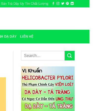
a Bán Trà Dây Uy Tín Chất Lượng
NH DẠ DÀY
LIÊN HỆ