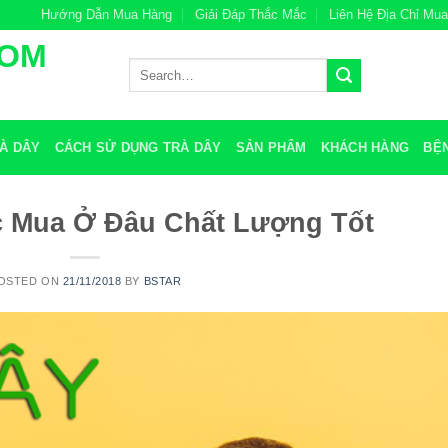
Hướng Dẫn Mua Hàng
Giải Đáp Thắc Mắc
Liên Hệ Địa Chỉ Mu
COM
Search
for:
À DÂY
CÁCH SỬ DỤNG TRÀ DÂY
SẢN PHẨM
KHÁCH HÀNG
BỆ
c Mua Ở Đâu Chất Lượng Tốt
OSTED ON
21/11/2018
BY
BSTAR