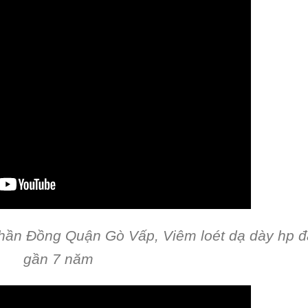
ần Đồng Quận Gò Vấp, Viêm loét dạ dày hp đ
gần 7 năm