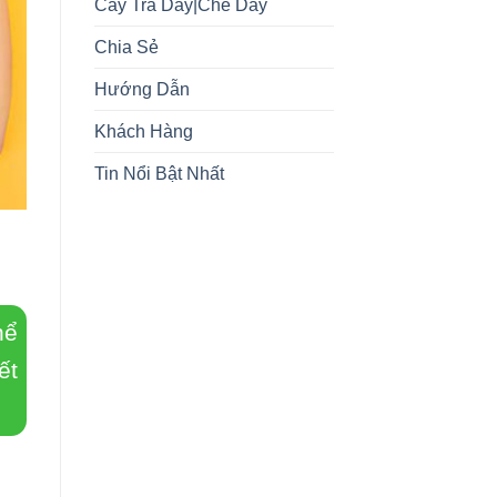
Cây Trà Dây|Chè Dây
Chia Sẻ
Hướng Dẫn
Khách Hàng
Tin Nổi Bật Nhất
hể
ết