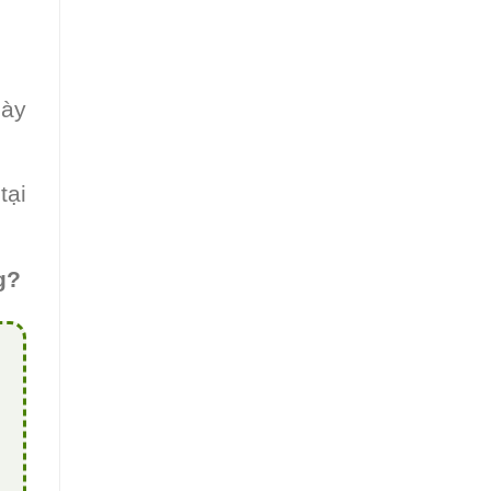
dày
tại
g?