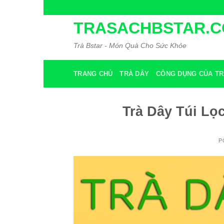
Skip
to
TRASACHBSTAR.
content
Trà Bstar - Món Quà Cho Sức Khỏe
TRANG CHỦ
TRÀ DÂY
CÔNG DỤNG CỦA TR
Trà Dây Túi Lọ
P