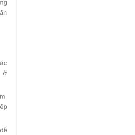
ông
vấn
các
m ở
ym,
iếp
 dễ