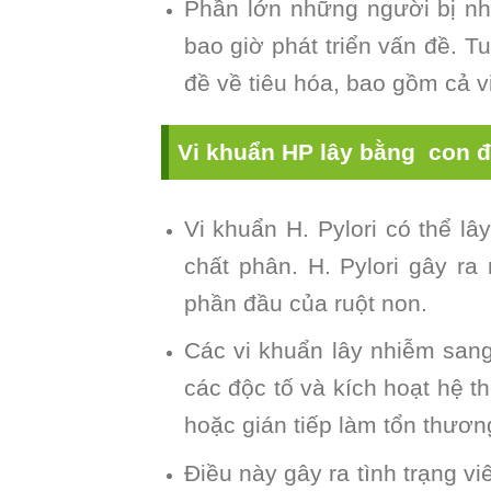
Phần lớn những người bị nh
bao giờ phát triển vấn đề. T
đề về tiêu hóa, bao gồm cả v
Vi khuẩn HP lây bằng con 
Vi khuẩn H. Pylori có thể l
chất phân. H. Pylori gây ra
phần đầu của ruột non.
Các vi khuẩn lây nhiễm sa
các độc tố và kích hoạt hệ t
hoặc gián tiếp làm tổn thươn
Điều này gây ra tình trạng v