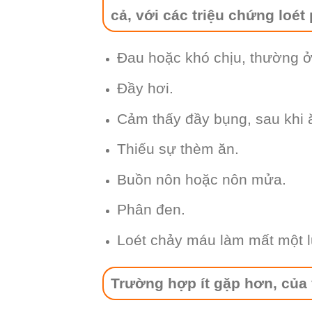
cả, với các triệu chứng loé
Đau hoặc khó chịu, thường ở
Đầy hơi.
Cảm thấy đầy bụng, sau khi 
Thiếu sự thèm ăn.
Buồn nôn hoặc nôn mửa.
Phân đen.
Loét chảy máu làm mất một l
Trường hợp ít gặp hơn, của 