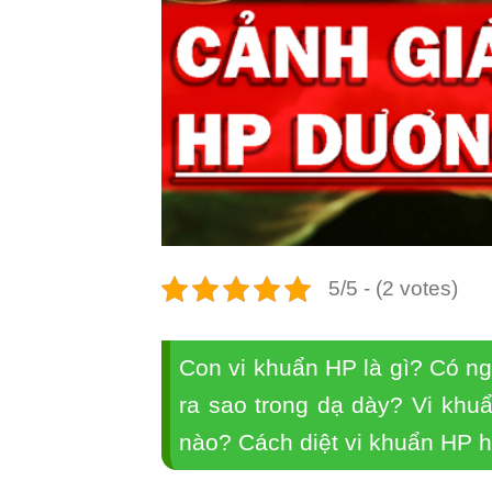
5/5 - (2 votes)
Con vi khuẩn HP là gì? Có n
ra sao trong dạ dày? Vi khu
nào? Cách diệt vi khuẩn HP h