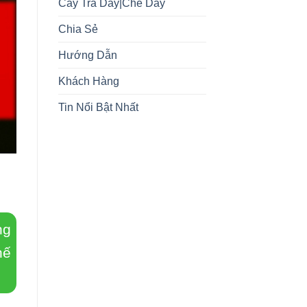
Cây Trà Dây|Chè Dây
Chia Sẻ
Hướng Dẫn
Khách Hàng
Tin Nổi Bật Nhất
ng
hế