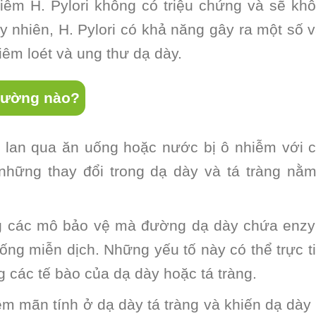
iễm H. Pylori không có triệu chứng và sẽ kh
uy nhiên, H. Pylori có khả năng gây ra một số 
iêm loét và ung thư dạ dày.
đường nào?
ây lan qua ăn uống hoặc nước bị ô nhiễm với 
 những thay đổi trong dạ dày và tá tràng nằ
ng các mô bảo vệ mà đường dạ dày chứa enz
hống miễn dịch. Những yếu tố này có thể trực t
g các tế bào của dạ dày hoặc tá tràng.
iêm mãn tính ở dạ dày tá tràng và khiến dạ dày