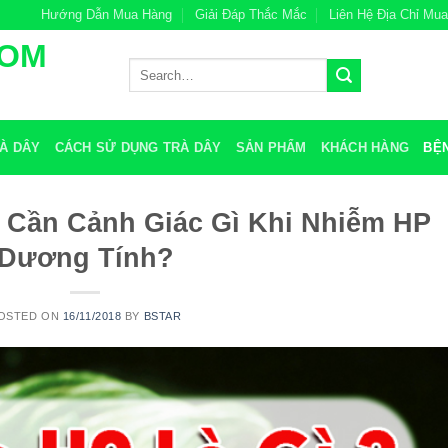
Hướng Dẫn Mua Hàng
Giải Đáp Thắc Mắc
Liên Hệ Địa Chỉ Mu
COM
Search
for:
À DÂY
CÁCH SỬ DỤNG TRÀ DÂY
SẢN PHẨM
KHÁCH HÀNG
BỆ
 Cần Cảnh Giác Gì Khi Nhiễm HP
Dương Tính?
OSTED ON
16/11/2018
BY
BSTAR