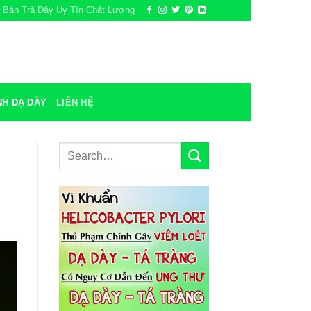
a Bán Trà Dây Uy Tín Chất Lượng
NH DẠ DÀY
LIÊN HỆ