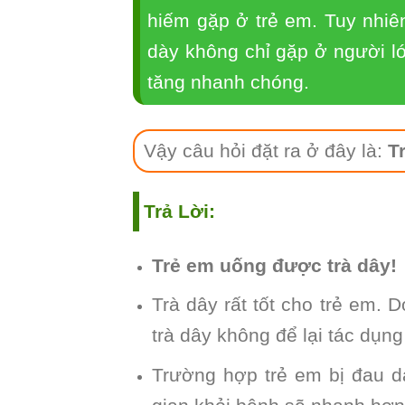
hiếm gặp ở trẻ em. Tuy nhiên
dày không chỉ gặp ở người lớ
tăng nhanh chóng.
Vậy câu hỏi đặt ra ở đây là:
T
Trả Lời:
Trẻ em uống được trà dây!
Trà dây rất tốt cho trẻ em.
trà dây không để lại tác dụ
Trường hợp trẻ em bị đau 