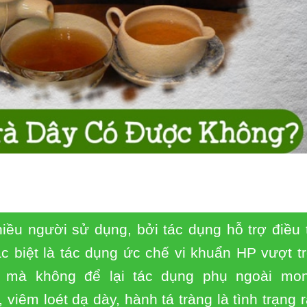
hiều người sử dụng, bởi tác dụng hỗ trợ điều t
c biệt là tác dụng ức chế vi khuẩn HP vượt tr
c mà không để lại tác dụng phụ ngoài mo
viêm loét dạ dày, hành tá tràng là tình trạng r