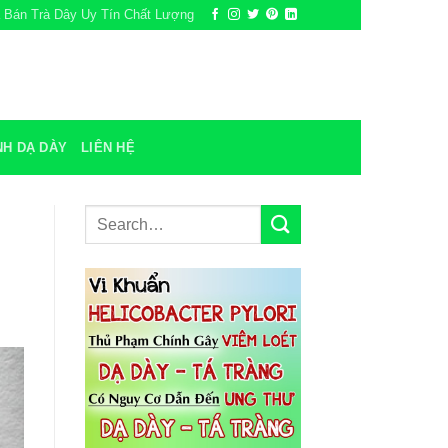
a Bán Trà Dây Uy Tín Chất Lượng
NH DẠ DÀY
LIÊN HỆ