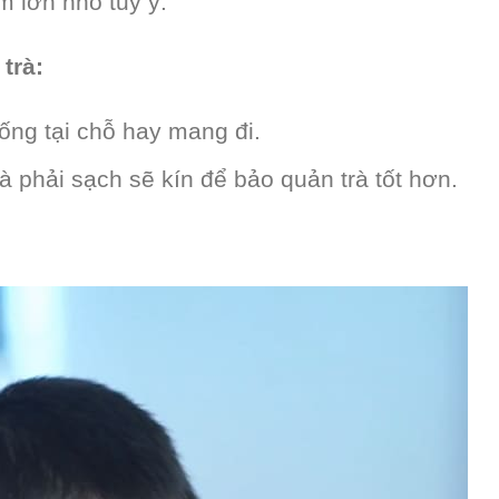
 lớn nhỏ tuỳ ý.
trà:
ống tại chỗ hay mang đi.
à phải sạch sẽ kín để bảo quản trà tốt hơn.