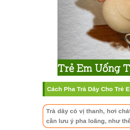
Cách Pha Trà Dây Cho Trẻ 
Trà dây có vị thanh, hơi chá
cần lưu ý pha loãng, như th