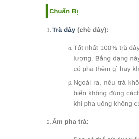
Chuẩn Bị
Trà dây
(chè dây):
Tốt nhất 100% trà dâ
lượng. Bằng dạng nà
có pha thêm gì hay k
Ngoài ra, nếu trà k
biến không đúng cách
khi pha uống không có
Ấm pha trà: