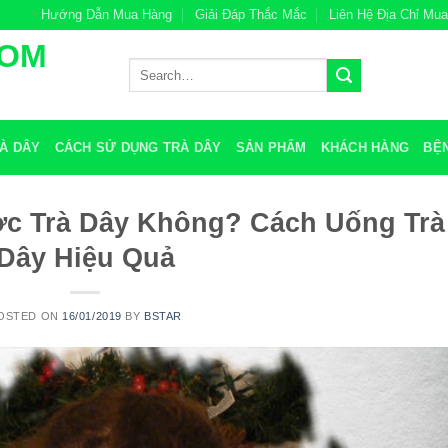
Hướng Dẫn Mua Hàng
Giải Đáp Thắc Mắc
Liên Hệ Địa Chỉ Mu
COM
Search
for:
À DÂY
CÁCH SỬ DỤNG TRÀ DÂY
SẢN PHẨM
KHÁCH HÀNG
BỆ
c Trà Dây Không? Cách Uống Trà
Dây Hiệu Quả
OSTED ON
16/01/2019
BY
BSTAR