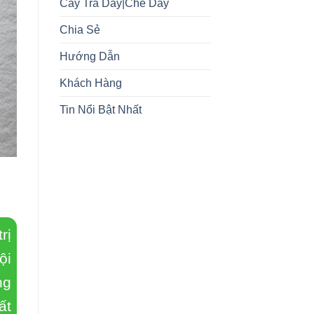
Cây Trà Dây|Chè Dây
Chia Sẻ
Hướng Dẫn
Khách Hàng
Tin Nổi Bật Nhất
rị
ội
ng
ất