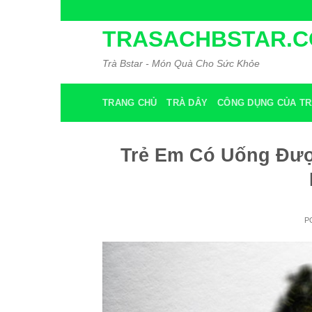
Skip
to
TRASACHBSTAR.
content
Trà Bstar - Món Quà Cho Sức Khỏe
TRANG CHỦ
TRÀ DÂY
CÔNG DỤNG CỦA TR
Trẻ Em Có Uống Đượ
P