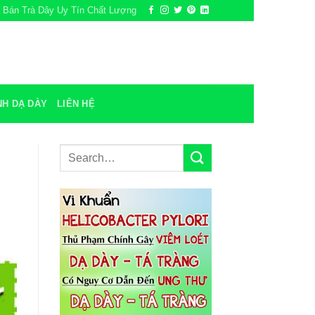
a Bán Trà Dây Uy Tín Chất Lượng
NH DẠ DÀY
LIÊN HỆ