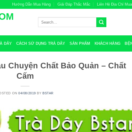
Hướng Dẫn Mua Hàng
Giải Đáp Thắc Mắc
Liên Hệ Địa Chỉ Mu
COM
Search
for:
À DÂY
CÁCH SỬ DỤNG TRÀ DÂY
SẢN PHẨM
KHÁCH HÀNG
BỆ
âu Chuyện Chất Bảo Quản – Chất
Cấm
OSTED ON
04/08/2019
BY
BSTAR