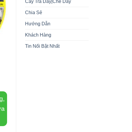
Cây Trà Dây|Chè Dây
Chia Sẻ
Hướng Dẫn
Khách Hàng
Tin Nổi Bật Nhất
g,
ứa