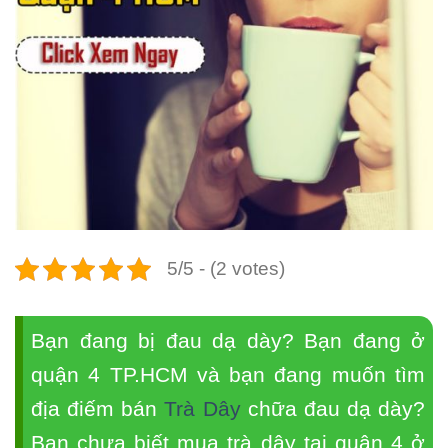
5/5 - (2 votes)
Bạn đang bị đau dạ dày? Bạn đang ở
quận 4 TP.HCM và bạn đang muốn tìm
địa điếm bán
Trà Dây
chữa đau dạ dày?
Bạn chưa biết mua trà dây tại quận 4 ở