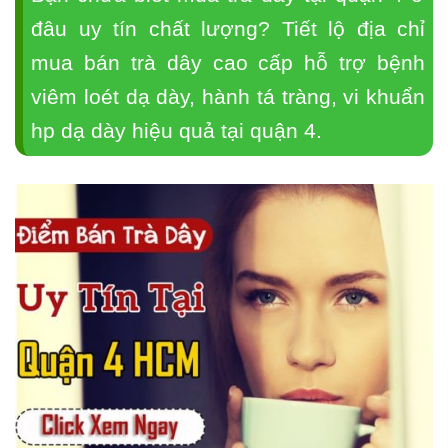
đâu uy tín chất lượng? Tiết lộ địa chỉ
mua bán trà dây cao cấp hỗ trợ bệnh
viêm loét dạ dày, hành tá tràng, vi khuẩn
hp dạ dày hiệu quả tại quận 4.