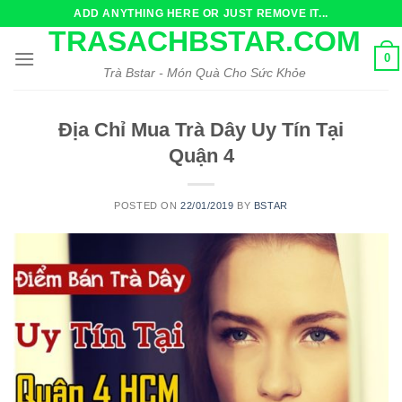
Skip
ADD ANYTHING HERE OR JUST REMOVE IT...
to
TRASACHBSTAR.COM
content
0
Trà Bstar - Món Quà Cho Sức Khỏe
Địa Chỉ Mua Trà Dây Uy Tín Tại
Quận 4
POSTED ON
22/01/2019
BY
BSTAR