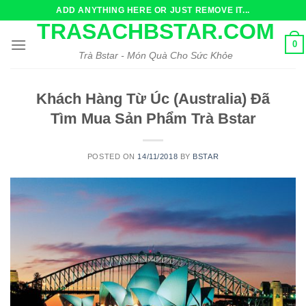
Skip
ADD ANYTHING HERE OR JUST REMOVE IT...
to
TRASACHBSTAR.COM
content
0
Trà Bstar - Món Quà Cho Sức Khỏe
Khách Hàng Từ Úc (Australia) Đã
Tìm Mua Sản Phẩm Trà Bstar
POSTED ON
14/11/2018
BY
BSTAR