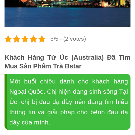
5/5 - (2 votes)
Khách Hàng Từ Úc (Australia) Đã Tìm
Mua Sản Phẩm Trà Bstar
Một buổi chiều dành cho khách hàng
Ngoại Quốc. Chị hiện đang sinh sống Tại
Úc, chị bị đau dạ dày nên đang tìm hiểu
thông tin và giải pháp cho bệnh đau dạ
dày của mình.