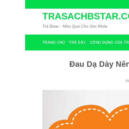
Skip
to
TRASACHBSTAR.
content
Trà Bstar - Món Quà Cho Sức Khỏe
TRANG CHỦ
TRÀ DÂY
CÔNG DỤNG CỦA TR
Đau Dạ Dày Nê
P