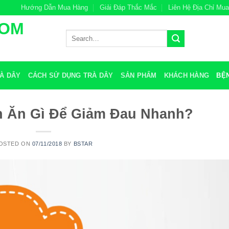
Hướng Dẫn Mua Hàng
Giải Đáp Thắc Mắc
Liên Hệ Địa Chỉ Mu
COM
Search
for:
À DÂY
CÁCH SỬ DỤNG TRÀ DÂY
SẢN PHẨM
KHÁCH HÀNG
BỆ
n Ăn Gì Để Giảm Đau Nhanh?
OSTED ON
07/11/2018
BY
BSTAR