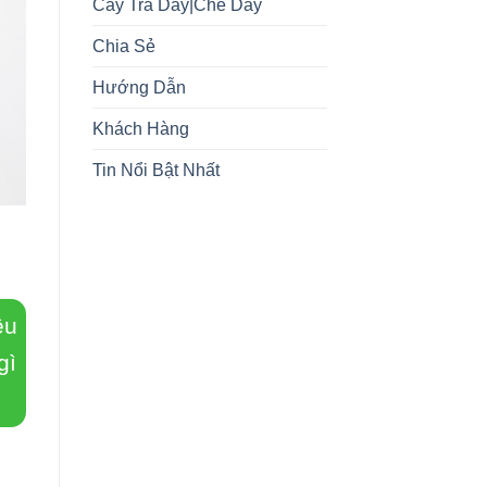
Cây Trà Dây|Chè Dây
Chia Sẻ
Hướng Dẫn
Khách Hàng
Tin Nổi Bật Nhất
ều
gì