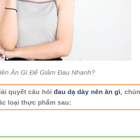
Nên Ăn Gì Để Giảm Đau Nhanh?
iải quyết câu hỏi
đau dạ dày nên ăn gì
, chú
ác loại thực phẩm sau: