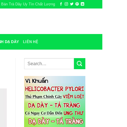
a Bán Trà Dây Uy Tín Chất Lượng
NH DẠ DÀY
LIÊN HỆ