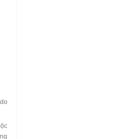
 do
mộc
ờng