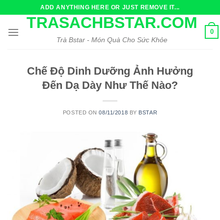
Skip
ADD ANYTHING HERE OR JUST REMOVE IT...
to
TRASACHBSTAR.COM
content
0
Trà Bstar - Món Quà Cho Sức Khỏe
Chế Độ Dinh Dưỡng Ảnh Hưởng
Đến Dạ Dày Như Thế Nào?
POSTED ON
08/11/2018
BY
BSTAR